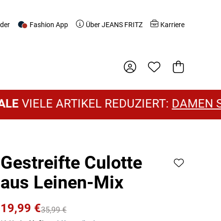
nder
Fashion App
Über JEANS FRITZ
Karriere
Warenkorb
LE ARTIKEL REDUZIERT:
DAMEN SALE
U
Gestreifte Culotte
aus Leinen-Mix
19,99 €
35,99 €