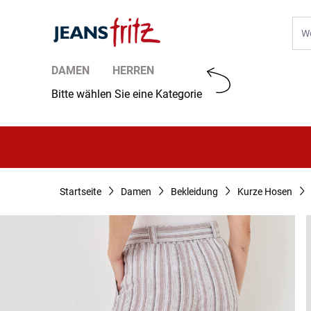
Zum Inhalt springen
Suc
DAMEN
HERREN
Bitte wählen Sie eine Kategorie
Startseite
Damen
Bekleidung
Kurze Hosen