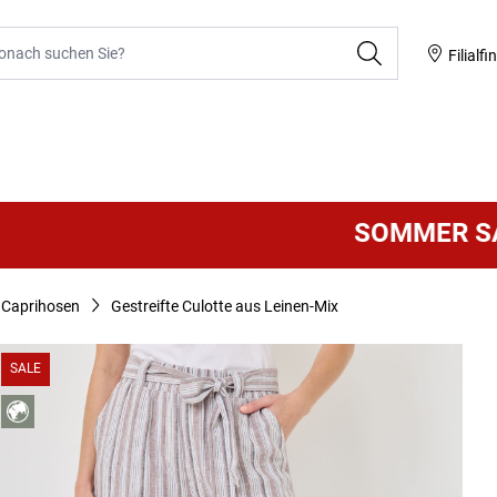
he
Filialfi
SOMMER SALE
VIE
Caprihosen
Gestreifte Culotte aus Leinen-Mix
SALE