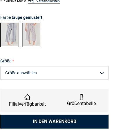
* inklusive MwSt.,
zzgl. Versandkosten
Farbe
taupe gemustert
blau gemustert
taupe gemustert
Größe
Größe auswählen
Größentabelle
Filialverfügbarkeit
Anzahl
IN DEN WARENKORB