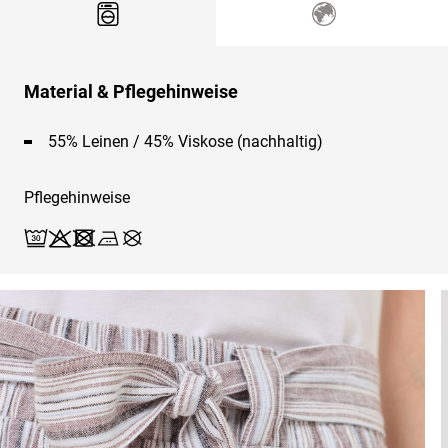
Material & Pflegehinweise
55% Leinen / 45% Viskose (nachhaltig)
Pflegehinweise
Waschen (Schonwäsche 30)
Bleichen X
Trocknen X
Bügeln 2
Reinigen X