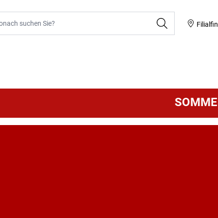
he
Filialfi
SOMMER SAL