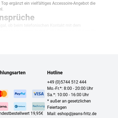
op ergänzt ein vielfältiges Accessoire-Angebot die
l.
ansprüche
gal, ob beim telefonischen Kontakt mit dem
d eine kompetente, individuelle Beratung gehören für
 Wert auf beste Resultate. Dabei steht auch das
wortungsvolle Einsatz von Ressourcen auf der
00 Filialen kaufen - je nachdem, welche Vorlieben
können Sie auch beides kombinieren! Bestellen Sie
hlungsarten
Hotline
nnen Sie Ihre Auswahl dann noch einmal in Ruhe
+49 (0)5744 512 444
Mo.-Fr.*: 8:00 - 20:00 Uhr
Sa.*: 10:00 - 16:00 Uhr
Sie immer bestens über aktuelle Trends und Neuheiten
* außer an gesetzlichen
el am schönsten und angesagtesten kombinieren
Rechnung
Feiertagen
nn melden Sie sich gleich hier an!
ndestbestellwert 19,95€
Mail:
eshop@jeans-fritz.de