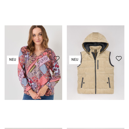
Bluse
29,99 €
Steppweste
69,99 €
NEU
NEU