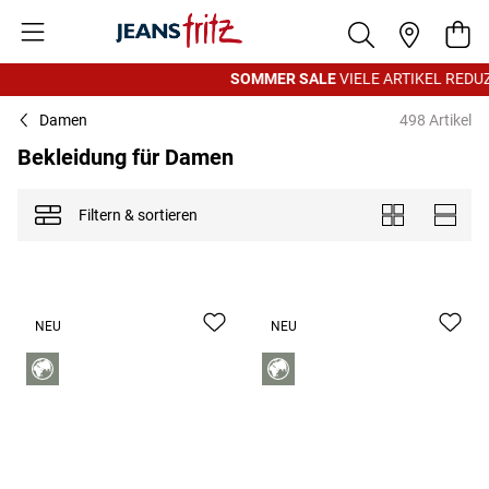
Zum Inhalt springen
War
SOMMER SALE
VIELE ARTIKEL REDUZI
Damen
498 Artikel
Bekleidung für Damen
Filtern & sortieren
Anzeigen als
Kacheln
Liste
NEU
NEU