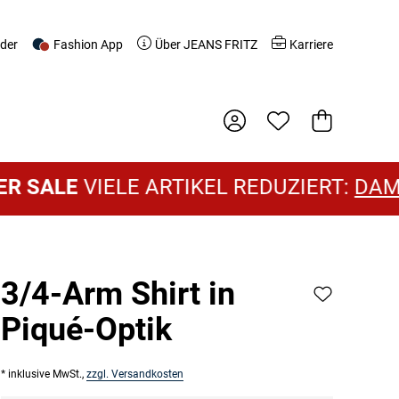
nder
Fashion App
Über JEANS FRITZ
Karriere
Warenkorb
LE
VIELE ARTIKEL REDUZIERT:
DAMEN SA
3/4-Arm Shirt in
Piqué-Optik
* inklusive MwSt.,
zzgl. Versandkosten