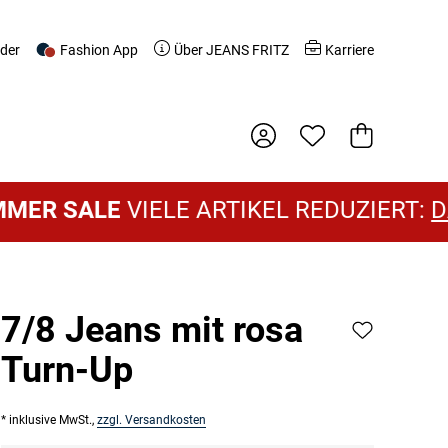
nder
Fashion App
Über JEANS FRITZ
Karriere
Warenkorb
ALE
VIELE ARTIKEL REDUZIERT:
DAMEN 
7/8 Jeans mit rosa
Turn-Up
* inklusive MwSt.,
zzgl. Versandkosten