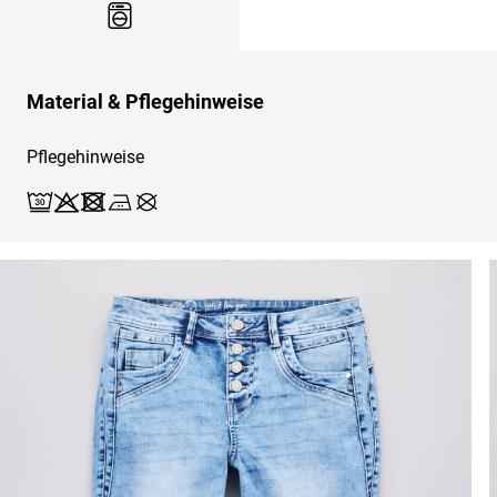
Material & Pflegehinweise
Pflegehinweise
Waschen (Schonwäsche 30)
Bleichen X
Trocknen X
Bügeln 2
Reinigen X