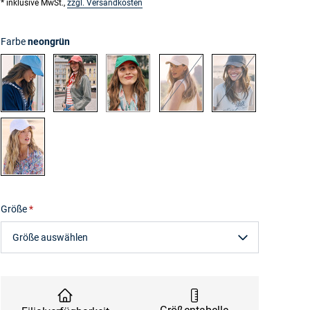
* inklusive MwSt.,
zzgl. Versandkosten
Farbe
neongrün
hellblau
koralle
neongrün
stein
taupe
weiß
Größe
Größe auswählen