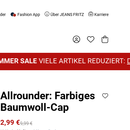
nder
Fashion App
Über JEANS FRITZ
Karriere
Warenkorb
 SALE
VIELE ARTIKEL REDUZIERT:
DAME
Allrounder: Farbiges
Baumwoll-Cap
2,99 €
9,99 €