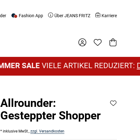
nder
Fashion App
Über JEANS FRITZ
Karriere
Warenkorb
 SALE
VIELE ARTIKEL REDUZIERT:
DAME
Allrounder:
Gesteppter Shopper
* inklusive MwSt.,
zzgl. Versandkosten