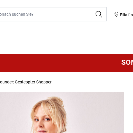
he
Filialfi
SOMMER
rounder: Gesteppter Shopper