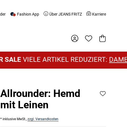
nder
Fashion App
Über JEANS FRITZ
Karriere
Warenkorb
E
VIELE ARTIKEL REDUZIERT:
DAMEN SA
Allrounder: Hemd
mit Leinen
* inklusive MwSt.,
zzgl. Versandkosten