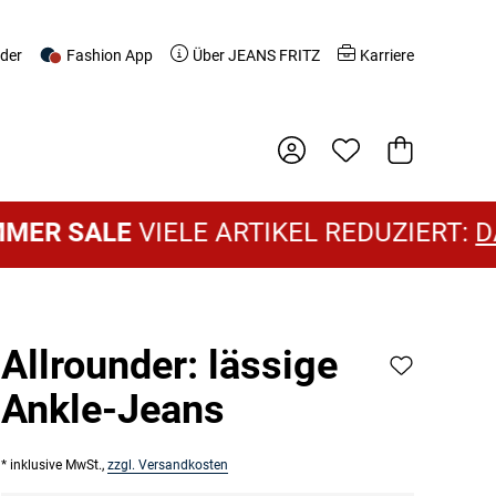
nder
Fashion App
Über JEANS FRITZ
Karriere
Warenkorb
ALE
VIELE ARTIKEL REDUZIERT:
DAMEN S
Allrounder: lässige
Ankle-Jeans
* inklusive MwSt.,
zzgl. Versandkosten