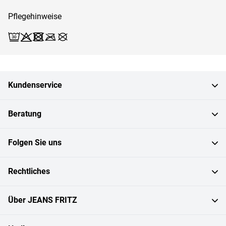
Pflegehinweise
Waschen (Schonwäsche 30)
Bleichen X
Trocknen X
Bügeln X
Reinigen X
Kundenservice
Beratung
Folgen Sie uns
Rechtliches
Über JEANS FRITZ