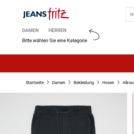
Zum Inhalt springen
Suc
DAMEN
HERREN
Bitte wählen Sie eine Kategorie
Startseite
Damen
Bekleidung
Hosen
Allro