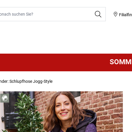
he
Filialfi
SOMMER SAL
under: Schlupfhose Jogg-Style