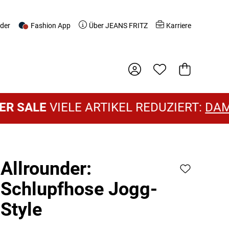
nder
Fashion App
Über JEANS FRITZ
Karriere
Warenkorb
E
VIELE ARTIKEL REDUZIERT:
DAMEN SA
Allrounder:
Schlupfhose Jogg-
Style