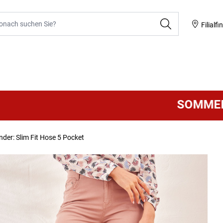
he
Filialfi
SOMMER SALE
V
nder: Slim Fit Hose 5 Pocket