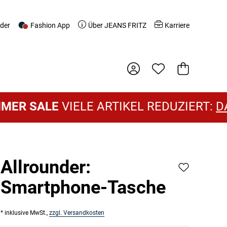
nder
Fashion App
Über JEANS FRITZ
Karriere
Warenkorb
 SALE
VIELE ARTIKEL REDUZIERT:
DAME
Allrounder:
Smartphone-Tasche
* inklusive MwSt.,
zzgl. Versandkosten