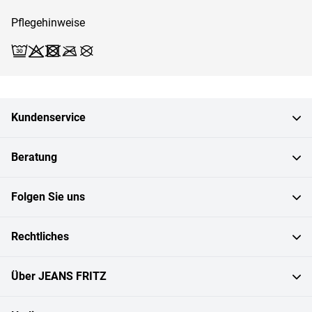
Pflegehinweise
Waschen (Schonwäsche 30)
Bleichen X
Trocknen X
Bügeln X
Reinigen X
Kundenservice
Beratung
Folgen Sie uns
Rechtliches
Über JEANS FRITZ