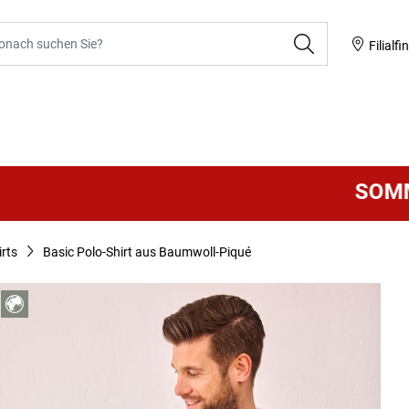
he
Filialfi
SOMMER S
irts
Basic Polo-Shirt aus Baumwoll-Piqué