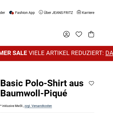
nder
Fashion App
Über JEANS FRITZ
Karriere
Warenkorb
ALE
VIELE ARTIKEL REDUZIERT:
DAMEN S
Basic Polo-Shirt aus
Baumwoll-Piqué
* inklusive MwSt.,
zzgl. Versandkosten