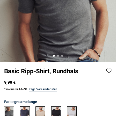
Basic Ripp-Shirt, Rundhals
9,99 €
* inklusive MwSt.,
zzgl. Versandkosten
Farbe
grau melange
grau melange
marine
sand
schwarz
weiß