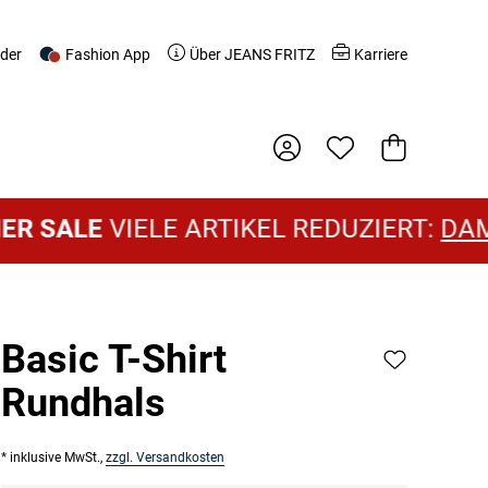
nder
Fashion App
Über JEANS FRITZ
Karriere
Warenkorb
E
VIELE ARTIKEL REDUZIERT:
DAMEN SA
Basic T-Shirt
Rundhals
* inklusive MwSt.,
zzgl. Versandkosten