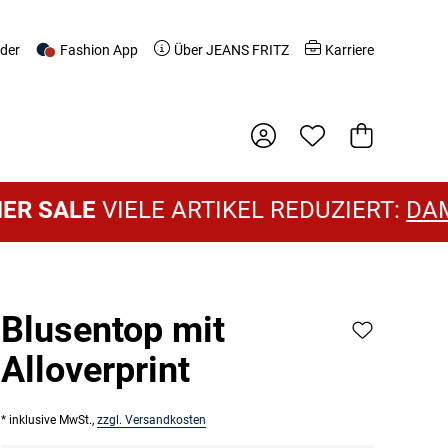
nder
Fashion App
Über JEANS FRITZ
Karriere
Warenkorb
SALE
VIELE ARTIKEL REDUZIERT:
DAMEN
Blusentop mit
Alloverprint
* inklusive MwSt.,
zzgl. Versandkosten