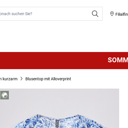
he
Filialfi
SOMMER 
n kurzarm
Blusentop mit Alloverprint