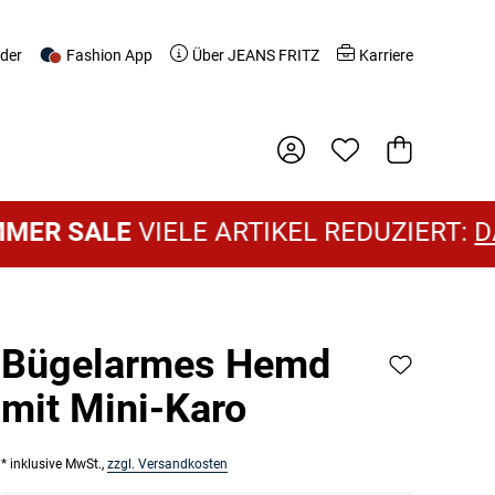
nder
Fashion App
Über JEANS FRITZ
Karriere
Warenkorb
 SALE
VIELE ARTIKEL REDUZIERT:
DAME
Bügelarmes Hemd
mit Mini-Karo
* inklusive MwSt.,
zzgl. Versandkosten