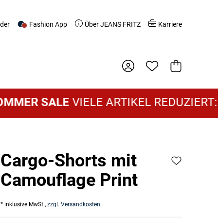
nder
Fashion App
Über JEANS FRITZ
Karriere
Warenkorb
ER SALE
VIELE ARTIKEL REDUZIERT:
DA
Cargo-Shorts mit
Camouflage Print
* inklusive MwSt.,
zzgl. Versandkosten