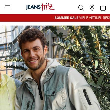
Zum Inhalt springen
War
SOMMER SALE
VIELE ARTIKEL REDUZ