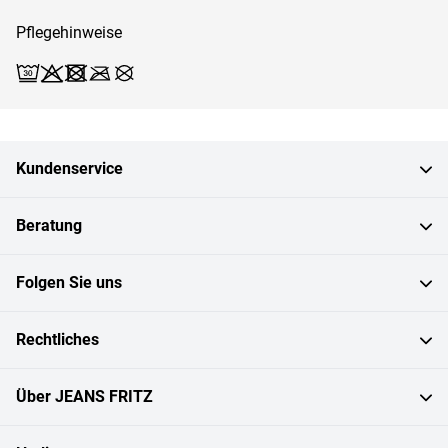
Pflegehinweise
Waschen (Schonwäsche 30)
Bleichen X
Trocknen X
Bügeln X
Reinigen X
Kundenservice
Beratung
Folgen Sie uns
Rechtliches
Über JEANS FRITZ