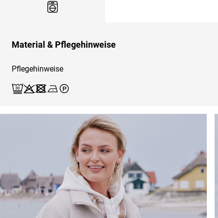
Material & Pflegehinweise
Pflegehinweise
Waschen (Spezialschonw. 30)
Bleichen X
Trocknen X
Bügeln 1
Reinigen P