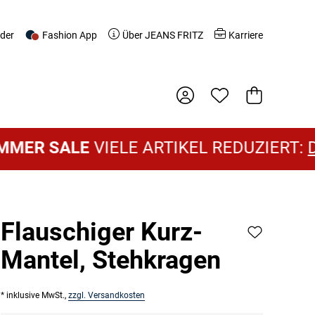
nder
Fashion App
Über JEANS FRITZ
Karriere
Warenkorb
ALE
VIELE ARTIKEL REDUZIERT:
DAMEN 
Flauschiger Kurz-
Mantel, Stehkragen
* inklusive MwSt.,
zzgl. Versandkosten