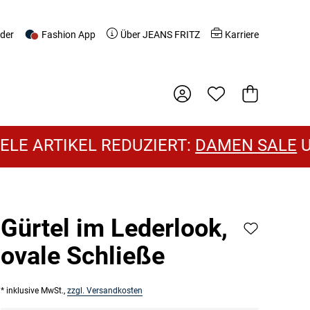
nder
Fashion App
Über JEANS FRITZ
Karriere
Warenkorb
 ARTIKEL REDUZIERT:
DAMEN SALE
UND
Gürtel im Lederlook,
ovale Schließe
* inklusive MwSt.,
zzgl. Versandkosten