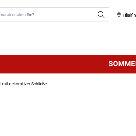
he
Filialfi
SOMMER S
l mit dekorativer Schließe