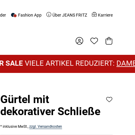
nder
Fashion App
Über JEANS FRITZ
Karriere
Warenkorb
ALE
VIELE ARTIKEL REDUZIERT:
DAMEN 
Gürtel mit
dekorativer Schließe
* inklusive MwSt.,
zzgl. Versandkosten