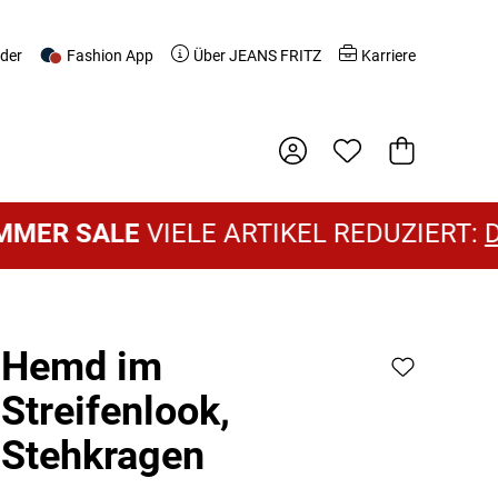
nder
Fashion App
Über JEANS FRITZ
Karriere
Warenkorb
SALE
VIELE ARTIKEL REDUZIERT:
DAMEN
Hemd im
Streifenlook,
Stehkragen