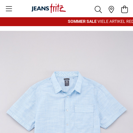
Zum Inhalt springen
War
SOMMER SALE
VIELE ARTIKEL RED