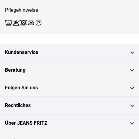
Pflegehinweise
Waschen (Schonwäsche 30)
Bleichen X
Trocknen X
Bügeln X
Reinigen P
Kundenservice
Beratung
Folgen Sie uns
Rechtliches
Über JEANS FRITZ