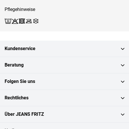
Pflegehinweise
Waschen (Schonwäsche 30)
Bleichen X
Trocknen X
Bügeln X
Reinigen X
Kundenservice
Beratung
Folgen Sie uns
Rechtliches
Über JEANS FRITZ