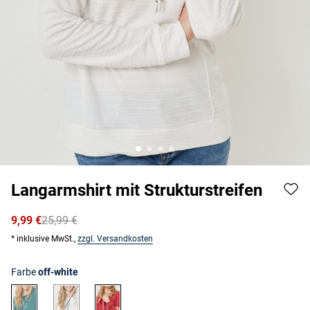
Langarmshirt mit Strukturstreifen
9,99 €
25,99 €
* inklusive MwSt.,
zzgl. Versandkosten
Farbe
off-white
grün
off-white
ziegel