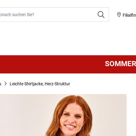
he
Filialfi
SOMMER SALE
V
s
Leichte Shirtjacke, Herz-Struktur