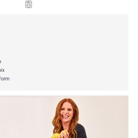
m
mix
nform