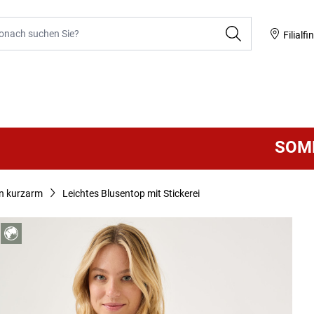
he
Filialfi
SOMMER S
n kurzarm
Leichtes Blusentop mit Stickerei