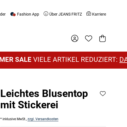
nder
Fashion App
Über JEANS FRITZ
Karriere
Warenkorb
ALE
VIELE ARTIKEL REDUZIERT:
DAMEN 
Leichtes Blusentop
mit Stickerei
* inklusive MwSt.,
zzgl. Versandkosten