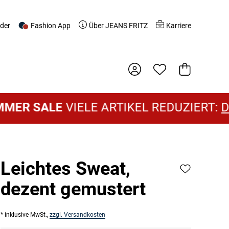
nder
Fashion App
Über JEANS FRITZ
Karriere
Warenkorb
SALE
VIELE ARTIKEL REDUZIERT:
DAMEN
Leichtes Sweat,
dezent gemustert
* inklusive MwSt.,
zzgl. Versandkosten