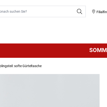
he
Filialfi
SOMMER 
blingsteil: softe Gürteltasche