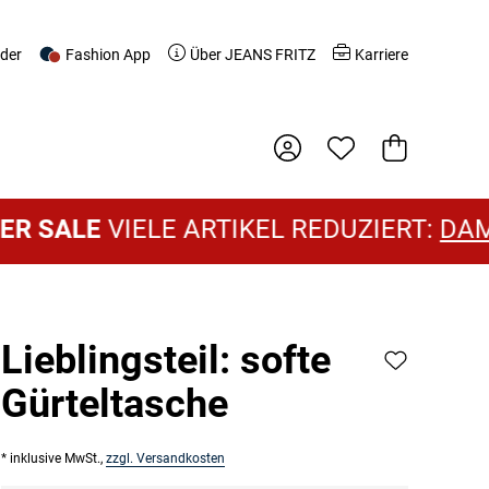
nder
Fashion App
Über JEANS FRITZ
Karriere
Warenkorb
SALE
VIELE ARTIKEL REDUZIERT:
DAMEN
Lieblingsteil: softe
Gürteltasche
* inklusive MwSt.,
zzgl. Versandkosten