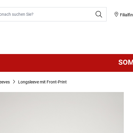
he
Filialfi
SOMMER
eeves
Longsleeve mit Front-Print