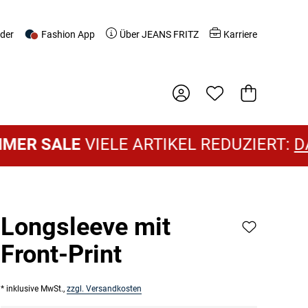
nder
Fashion App
Über JEANS FRITZ
Karriere
Warenkorb
 SALE
VIELE ARTIKEL REDUZIERT:
DAME
Longsleeve mit
Front-Print
* inklusive MwSt.,
zzgl. Versandkosten