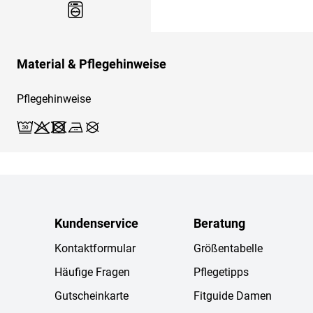
Material & Pflegehinweise
Pflegehinweise
Waschen (Schonwäsche 30)
Bleichen X
Trocknen X
Bügeln 2
Reinigen X
Kundenservice
Beratung
Kontaktformular
Größentabelle
Häufige Fragen
Pflegetipps
Gutscheinkarte
Fitguide Damen