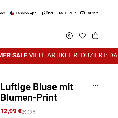
nder
Fashion App
Über JEANS FRITZ
Karriere
Warenkorb
SALE
VIELE ARTIKEL REDUZIERT:
DAMEN
Luftige Bluse mit
Blumen-Print
12,99 €
29,99 €