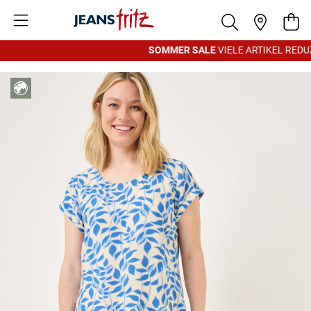
Zum Inhalt springen
War
SOMMER SALE
VIELE ARTIKEL REDUZ