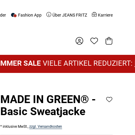
nder
Fashion App
Über JEANS FRITZ
Karriere
Warenkorb
ALE
VIELE ARTIKEL REDUZIERT:
DAMEN 
MADE IN GREEN® -
Basic Sweatjacke
* inklusive MwSt.,
zzgl. Versandkosten