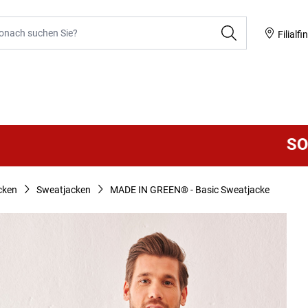
he
Filialfi
SOMMER S
cken
Sweatjacken
MADE IN GREEN® - Basic Sweatjacke