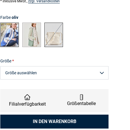
* inklusive MwSt.,
zzgl. Versandkosten
Farbe
oliv
blau
oliv
sand
Größe
Größe auswählen
Größentabelle
Filialverfügbarkeit
Anzahl
IN DEN WARENKORB