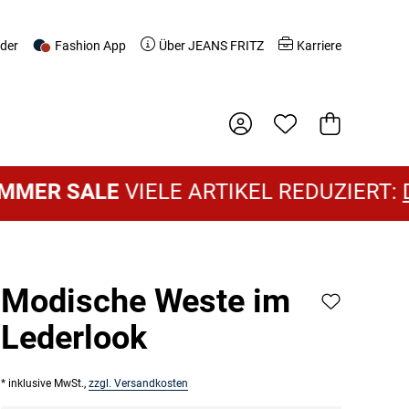
nder
Fashion App
Über JEANS FRITZ
Karriere
Warenkorb
SALE
VIELE ARTIKEL REDUZIERT:
DAMEN
Modische Weste im
Lederlook
* inklusive MwSt.,
zzgl. Versandkosten