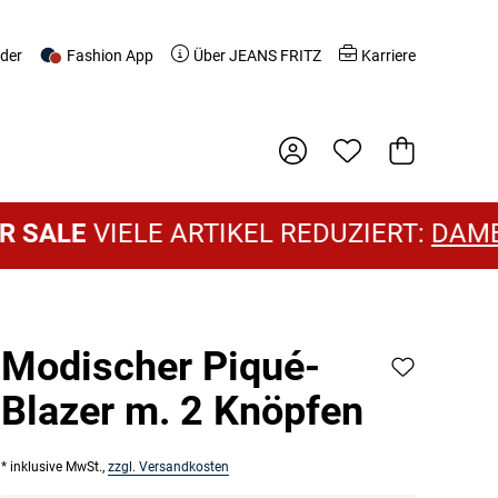
nder
Fashion App
Über JEANS FRITZ
Karriere
Warenkorb
IELE ARTIKEL REDUZIERT:
DAMEN SALE
Modischer Piqué-
Blazer m. 2 Knöpfen
* inklusive MwSt.,
zzgl. Versandkosten