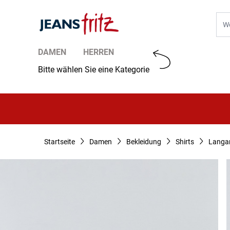
Zum Inhalt springen
Suc
DAMEN
HERREN
Bitte wählen Sie eine Kategorie
Startseite
Damen
Bekleidung
Shirts
Langa