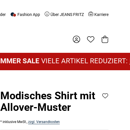
nder
Fashion App
Über JEANS FRITZ
Karriere
Warenkorb
R SALE
VIELE ARTIKEL REDUZIERT:
DAM
Modisches Shirt mit
Allover-Muster
* inklusive MwSt.,
zzgl. Versandkosten