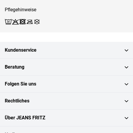
Pflegehinweise
Waschen (Schonwäsche 30)
Bleichen X
Trocknen X
Bügeln X
Reinigen X
Kundenservice
Beratung
Folgen Sie uns
Rechtliches
Über JEANS FRITZ