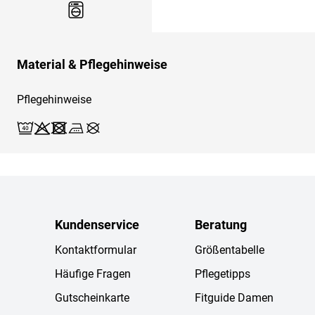
Material & Pflegehinweise
Pflegehinweise
Waschen (Schonwäsche 40)
Bleichen X
Trocknen X
Bügeln 3
Reinigen X
Kundenservice
Beratung
Kontaktformular
Größentabelle
Häufige Fragen
Pflegetipps
Gutscheinkarte
Fitguide Damen