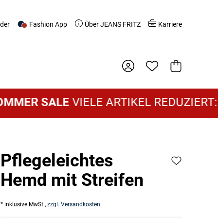
nder
Fashion App
Über JEANS FRITZ
Karriere
Warenkorb
ER SALE
VIELE ARTIKEL REDUZIERT:
DAM
Pflegeleichtes
Hemd mit Streifen
* inklusive MwSt.,
zzgl. Versandkosten