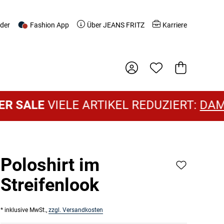
nder
Fashion App
Über JEANS FRITZ
Karriere
Warenkorb
E
VIELE ARTIKEL REDUZIERT:
DAMEN SAL
Poloshirt im
Streifenlook
* inklusive MwSt.,
zzgl. Versandkosten