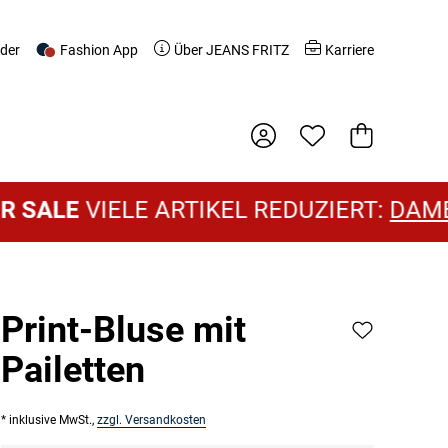
nder
Fashion App
Über JEANS FRITZ
Karriere
Warenkorb
E
VIELE ARTIKEL REDUZIERT:
DAMEN SAL
Print-Bluse mit
Pailetten
* inklusive MwSt.,
zzgl. Versandkosten