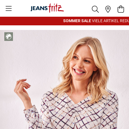
Zum Inhalt springen
War
SOMMER SALE
VIELE ARTIKEL REDUZ