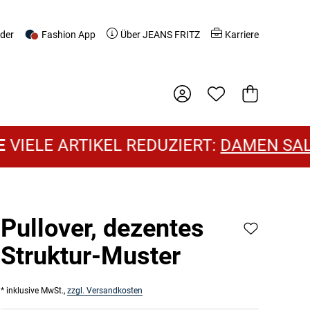
nder
Fashion App
Über JEANS FRITZ
Karriere
Warenkorb
ELE ARTIKEL REDUZIERT:
DAMEN SALE
U
Pullover, dezentes
Struktur-Muster
* inklusive MwSt.,
zzgl. Versandkosten