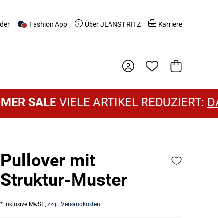
nder
Fashion App
Über JEANS FRITZ
Karriere
Warenkorb
SALE
VIELE ARTIKEL REDUZIERT:
DAMEN 
Pullover mit
Struktur-Muster
* inklusive MwSt.,
zzgl. Versandkosten