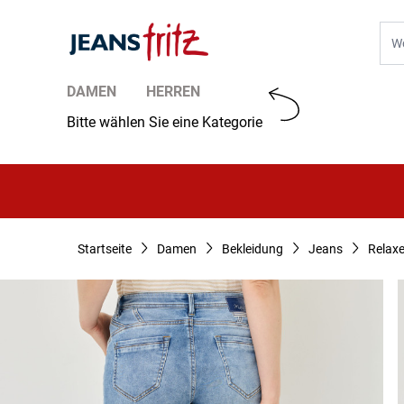
Zum Inhalt springen
Suc
DAMEN
HERREN
Bitte wählen Sie eine Kategorie
Startseite
Damen
Bekleidung
Jeans
Relax