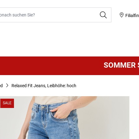
he
Filialfi
SOMMER SALE
ed
Relaxed Fit Jeans, Leibhöhe: hoch
SALE